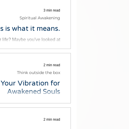
3 min read
Spiritual Awakening
 is what it means.
 life? Maybe you've looked at
 or you've seen the number on a
2 min read
Think outside the box
Your Vibration for
Awakened Souls
brational quantum art is a form
has the potential to alter your...
2 min read