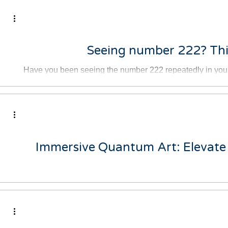
adow work
לא מצליחה להירדם בגלל מחשבות?
Seeing number 222? This
Have you been seeing the number 222 repeatedly in your
the clock and it's 2:22,
Immersive Quantum Art: Elevate 
Are you familiar with quantum shifts and vibrations? High vi
of art that 