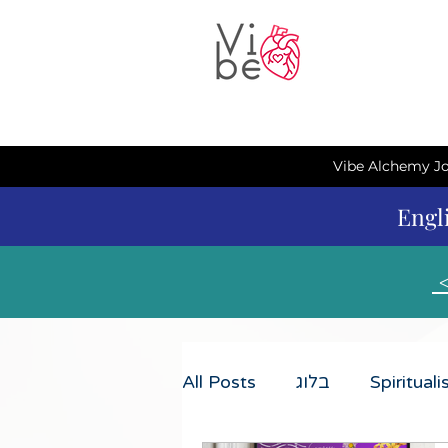
Vibe Alchemy Jo
Engl
All Posts
בלוג
Spiritual