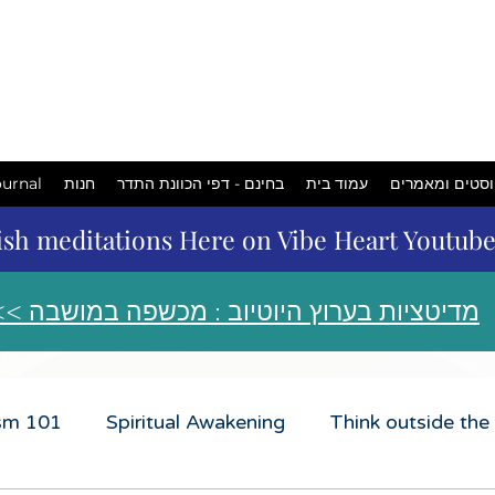
המכשפה
במושבה
urnal
חנות
בחינם - דפי הכוונת התדר
עמוד בית
סטים ומאמרים
ish meditations Here on Vibe Heart Youtub
<< מדיטציות בערוץ היוטיוב : מכשפה במושבה
ism 101
Spiritual Awakening
Think outside the