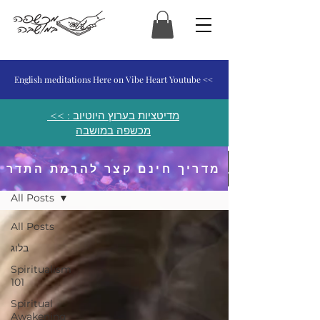
המכשפה במושבה
English meditations Here on Vibe Heart Youtube <<
<< מדיטציות בערוץ היוטיוב :
מכשפה במושבה
מדריך חינם קצר להרמת התדר
פוסטים ומאמרים
All Posts
All Posts
בלוג
Spiritualism
101
Spiritual
Awakening