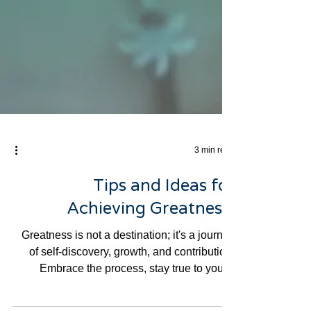
3 min read
Tips and Ideas for
Achieving Greatness:
Greatness is not a destination; it's a journey
of self-discovery, growth, and contribution.
Embrace the process, stay true to your...