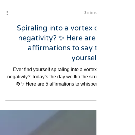
2 min read
Spiraling into a vortex of
negativity? ✨ Here are 5
affirmations to say to
yourself!
Ever find yourself spiraling into a vortex of
negativity? Today’s the day we flip the script!
🔄✨ Here are 5 affirmations to whisper,...