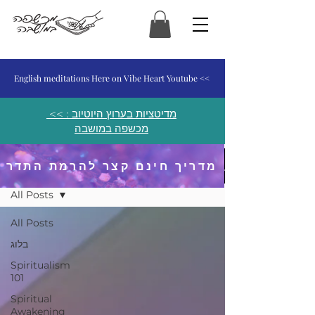
המכשפה במושבה
English meditations Here on Vibe Heart Youtube <<
<< מדיטציות בערוץ היוטיוב :
מכשפה במושבה
מדריך חינם קצר להרמת התדר
פוסטים ומאמרים
All Posts
All Posts
בלוג
Spiritualism
101
Spiritual
Awakening