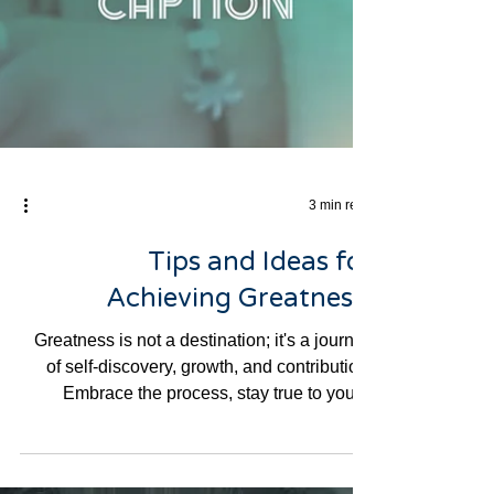
3 min read
Tips and Ideas for
Achieving Greatness:
Greatness is not a destination; it's a journey
of self-discovery, growth, and contribution.
Embrace the process, stay true to your...