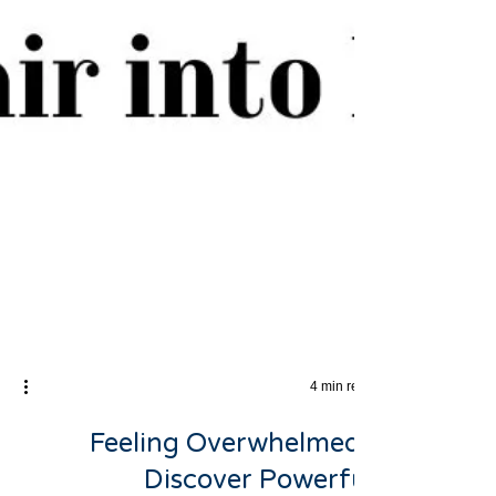
4 min read
Feeling Overwhelmed?