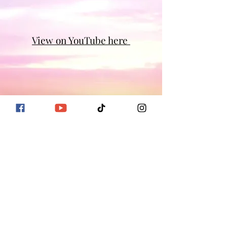
View on YouTube here
©2022 by Vibe ♡ Heart.
הצהרת ויתור (Disclaimer): התכנים והתובנות
המשותפים כאן נועדו למטרות צמיחה אישית והעצמה
בלבד. חשוב לקבל החלטות על סמך שיקול דעתך האישי
ולהיוועץ באנשי מקצוע רלוונטיים לקבלת ייעוץ ספציפי
בתחומי מומחיותם.
Disclaimer: The insights shared during our session
are intended for personal growth and