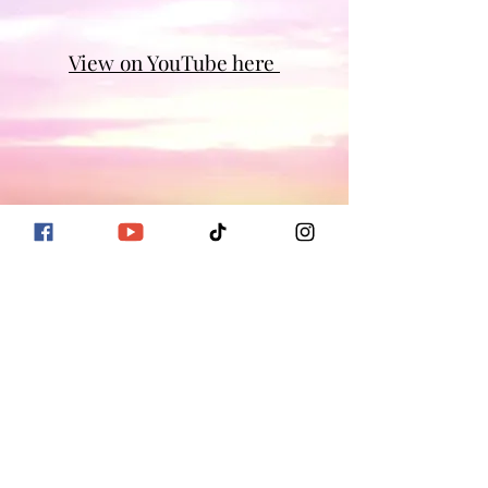
View on YouTube here
©2022 by Vibe ♡ Heart.
הצהרת ויתור (Disclaimer): התכנים והתובנות
המשותפים כאן נועדו למטרות צמיחה אישית והעצמה
בלבד. חשוב לקבל החלטות על סמך שיקול דעתך האישי
ולהיוועץ באנשי מקצוע רלוונטיים לקבלת ייעוץ ספציפי
בתחומי מומחיותם.
Disclaimer: The insights shared during our session
are intended for personal growth and