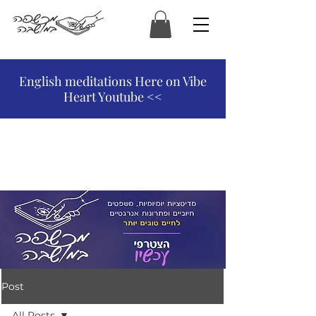
המכשפה במושבה
English meditations Here on Vibe
Heart Youtube <<
Post
All Posts