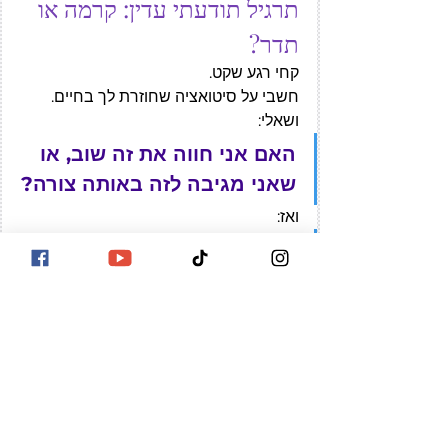
תרגיל תודעתי עדין: קרמה או 
תדר?
קחי רגע שקט.
חשבי על סיטואציה שחוזרת לך בחיים.
ושאלי:
האם אני חווה את זה שוב, או 
שאני מגיבה לזה באותה צורה?
ואז:
איזה תדר אני מביאה לכאן 
עכשיו? פחד, אשמה, חוסר 
ערך או הקשבה, גבול, בחירה?
לא כדי לשנות מיד. רק כדי לראות.
שם מתחיל השחרור.
קרמה היא לא גזר דין. ותדר הוא לא 