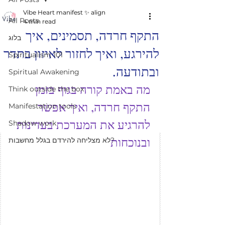
Vibe Heart manifest ✨️ align
All Posts
4 min read
התקף חרדה, תסמינים, איך
בלוג
להירגע, ואיך לחזור לאיזון בתדר
Spiritualism 101
ובתודעה.
Spiritual Awakening
מה באמת קורה בגוף בזמן 
Think outside the box
התקף חרדה, ואיך אפשר 
Manifestation tools
להרגיע את המערכת בעדינות 
Shadow work
ובנוכחות
לא מצליחה להירדם בגלל מחשבות?