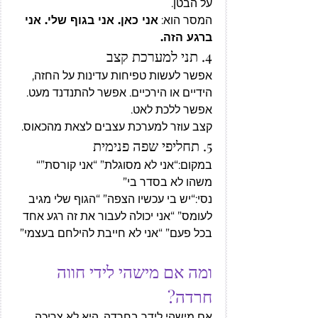
על הבטן.
המסר הוא: 
אני כאן. אני בגוף שלי. אני 
ברגע הזה.
4. תני למערכת קצב
אפשר לעשות טפיחות עדינות על החזה, 
הידיים או הירכיים. אפשר להתנדנד מעט. 
אפשר ללכת לאט.
קצב עוזר למערכת עצבים לצאת מהכאוס.
5. תחליפי שפה פנימית
במקום:“אני לא מסוגלת” “אני קורסת”“ 
משהו לא בסדר בי”
נסי:“יש בי עכשיו הצפה” “הגוף שלי מגיב 
לעומס” “אני יכולה לעבור את זה רגע אחד 
בכל פעם” “אני לא חייבת להילחם בעצמי”
ומה אם מישהי לידי חווה 
חרדה?
אם מישהי לידך בחרדה, היא לא צריכה 