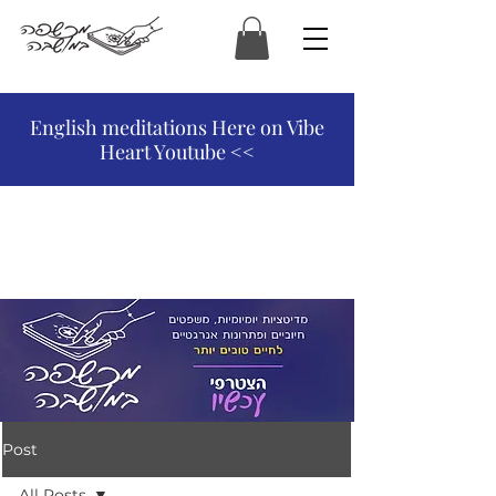
המכשפה במושבה
English meditations Here on Vibe
Heart Youtube <<
Post
All Posts