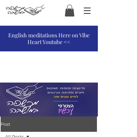
המכשפה במושבה
English meditations Here on Vibe
Heart Youtube <<
Post
All Posts