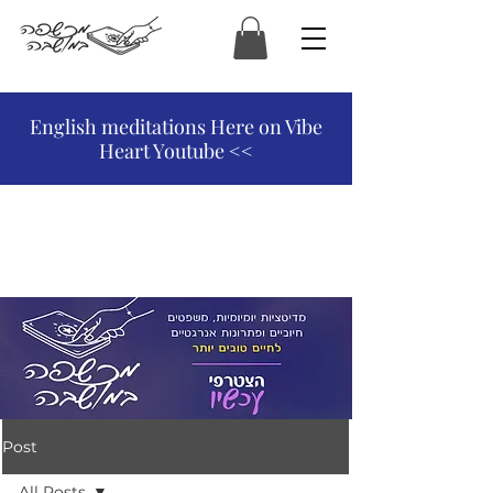
המכשפה במושבה
English meditations Here on Vibe
Heart Youtube <<
Post
All Posts