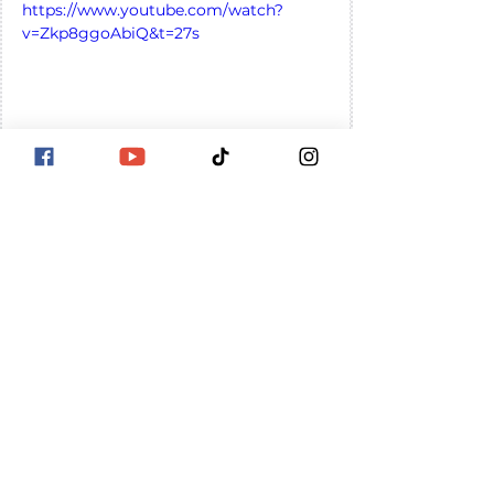
https://www.youtube.com/watch?
v=Zkp8ggoAbiQ&t=27s
FAQ – שאלות שנשים 
מחפשות
למה אני מרגישה שמשהו לא בסדר 
איתי?
לרוב זו תחושה של עומס פנימי או חוסר 
יישור בין הראש לגוף, ולא סימן לבעיה 
אמיתית.
האם זה אומר שאני בדיכאון?
לא בהכרח. אם התחושה מתמשכת או 
מחמירה, חשוב לפנות לאיש מקצוע. 