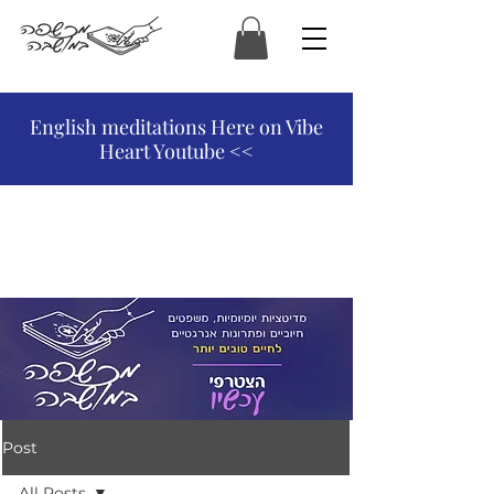
המכשפה במושבה
English meditations Here on Vibe
Heart Youtube <<
Post
All Posts