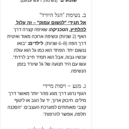
שומעים
" (נשימה, רעש עמום).
ב. נשימת "הגל היורד"
אל תגידי "לנשום עמוק" – זה עלול 
להלחיץ.
הטכניקה:
 שאיפה קצרה דרך 
האף (2 שניות) ונשיפה ארוכה מאוד ואיטית 
דרך הפה (6-8 שניות). 
לילדים:
 "בואו 
ננשום יחד. הפחד הוא כמו גל הוא עולה 
עכשיו גבוה, אבל הוא תמיד חייב לרדת". 
עשו עם היד תנועה של גל שיורד בזמן 
הנשיפה.
ג. מגע = ויסות מיידי
הגוף נרגע דרך מגע מהר יותר מאשר דרך 
מילים. חיבוק ארוך, יד על הגב או ליטוף 
קצבי מאותתים למערכת העצבים: "הסכנה 
חלפה, אפשר להרפות".