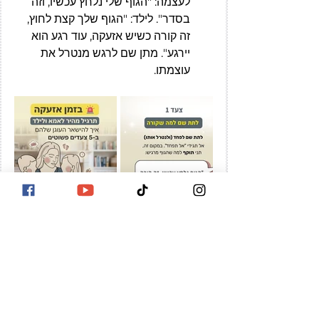
לעצמה: "הגוף שלי נלחץ עכשיו, וזה 
בסדר". לילד: "הגוף שלך קצת לחוץ, 
זה קורה כשיש אזעקה, עוד רגע הוא 
יירגע". מתן שם לרגש מנטרל את 
עוצמתו.
4. אחרי האזעקה: החלק שרוב 
האנשים מפספסים
גם כשהאזעקה נגמרת, הגוף עדיין טעון 
באדרנלין. אל תחזרו ישר לשגרה או 