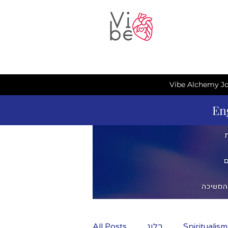
Vibe Alchemy Jo
En
Spiritualis
בלוג
All Posts