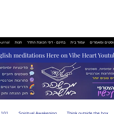
המכשפה
במושבה
סטים ומאמרים
עמוד בית
בחינם - דפי הכוונת התדר
חנות
urnal
glish meditations Here on Vibe Heart Yout
m 101
Spiritual Awakening
Think outside the box