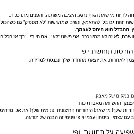
 להיות מי שאת הגוף נרגע, היציבה משתנה, והפנים מתרככות.
ישות יפות גם בלי להתאמץ, ונשים שמרגישות “לא מספיק” גם כשהכול
. 
ההבדל הוא היחס לעצמך.
ושבת, לא זה לא ממש ככה, אני פשוט "לא".. אם הייתי..."כן" אז הכל ה
ורסת תחושת יופי
מך לאחרות, את יוצאת מהתדר שלך ונכנסת למדידה.
יים במקום של מאבק.
עצמך ההשוואה מאבדת כוח.
חודיות שלך! מי שאת! היחודיות החיצונית ופנימית שלך! את אכן מדהימה
 עם עצמי | ביטחון עצמי ויופי פנימי זה הבנה של תודעה.
פיעה על תחושת יופי