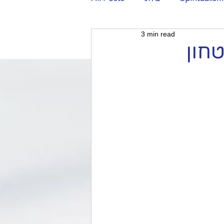
3 min read
Shadow work
טחון