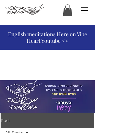
המכשפה במושבה
English meditations Here on Vibe
Heart Youtube <<
Post
All Posts